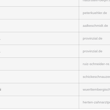
naturstein-beqiri.
peterkuehler.de
aalkeschmidt.de
.
provinzial.de
.
provinzial.de
ruiz-schneider-re
schickeschnauze
i
wuerttembergisc
herten-zahnarztp