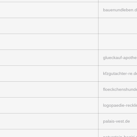
bauenundleben.
glueckauf-apothe
kfzgutachter-re.d
floeckchenshund
logopaedie-reckl
palais-vest.de