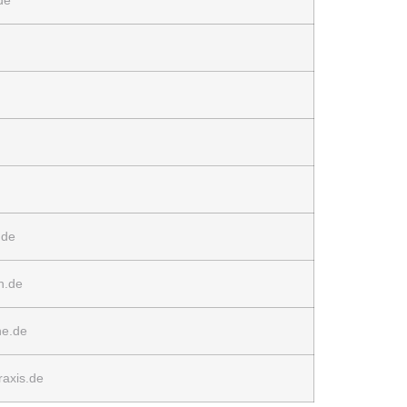
de
.de
n.de
he.de
raxis.de