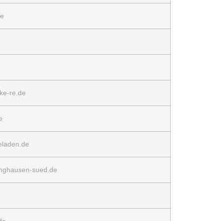
de
ke-re.de
e
eladen.de
inghausen-sued.de