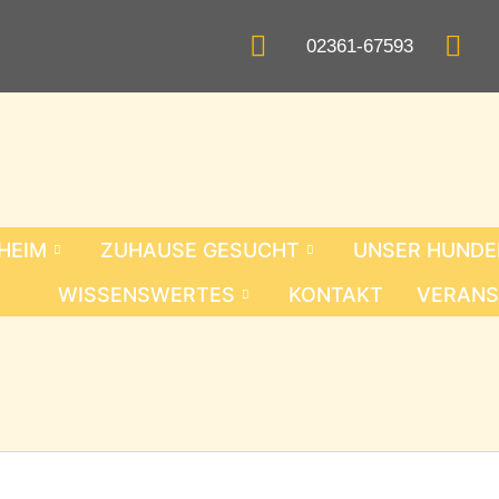
02361-67593
RHEIM
ZUHAUSE GESUCHT
UNSER HUND
WISSENSWERTES
KONTAKT
VERANS